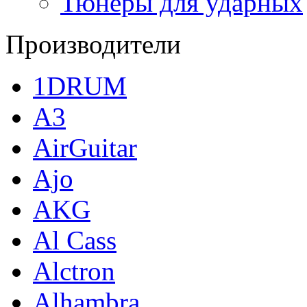
Тюнеры для ударных
Производители
1DRUM
A3
AirGuitar
Ajo
AKG
Al Cass
Alctron
Alhambra