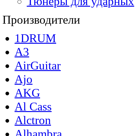
Тюнеры для ударных
Производители
1DRUM
A3
AirGuitar
Ajo
AKG
Al Cass
Alctron
Alhambra