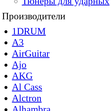
Тюнеры для ударных
Производители
1DRUM
A3
AirGuitar
Ajo
AKG
Al Cass
Alctron
Alhambra