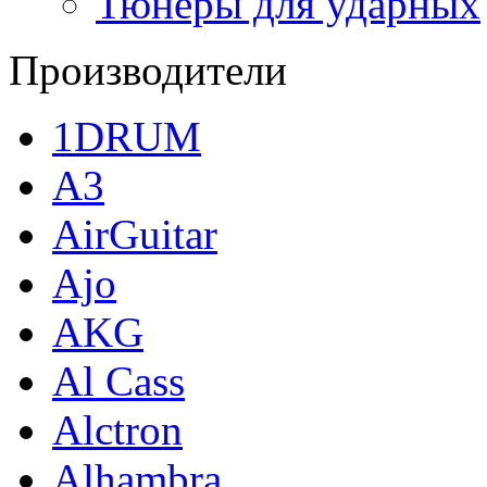
Тюнеры для ударных
Производители
1DRUM
A3
AirGuitar
Ajo
AKG
Al Cass
Alctron
Alhambra