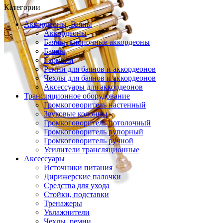
Категории
Аккордеоны, Баяны
Аккордеоны
Баяны, кнопочные аккордеоны
Баяны
Гармони
Ремни для баянов и аккордеонов
Чехлы для баянов и аккордеонов
Аксессуары для аккордеонов
Трансляционное оборудование
Громкоговоритель настенный
Звуковые колонны
Громкоговоритель потолочный
Громкоговоритель рупорный
Громкоговоритель ручной
Усилители трансляционные
Аксессуары
Источники питания
Дирижерские палочки
Средства для ухода
Стойки, подставки
Тренажеры
Увлажнители
Чехлы, ремни