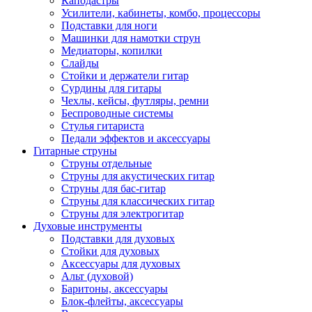
Каподастры
Усилители, кабинеты, комбо, процессоры
Подставки для ноги
Машинки для намотки струн
Медиаторы, копилки
Слайды
Стойки и держатели гитар
Сурдины для гитары
Чехлы, кейсы, футляры, ремни
Беспроводные системы
Стулья гитариста
Педали эффектов и аксессуары
Гитарные струны
Струны отдельные
Струны для акустических гитар
Струны для бас-гитар
Струны для классических гитар
Струны для электрогитар
Духовые инструменты
Подставки для духовых
Стойки для духовых
Аксессуары для духовых
Альт (духовой)
Баритоны, аксессуары
Блок-флейты, аксессуары