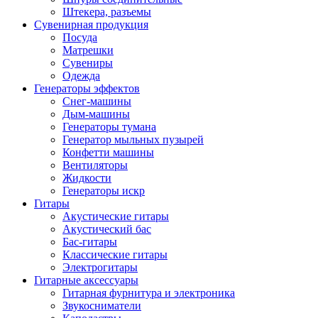
Штекера, разъемы
Сувенирная продукция
Посуда
Матрешки
Сувениры
Одежда
Генераторы эффектов
Снег-машины
Дым-машины
Генераторы тумана
Генератор мыльных пузырей
Конфетти машины
Вентиляторы
Жидкости
Генераторы искр
Гитары
Акустические гитары
Акустический бас
Бас-гитары
Классические гитары
Электрогитары
Гитарные аксессуары
Гитарная фурнитура и электроника
Звукосниматели