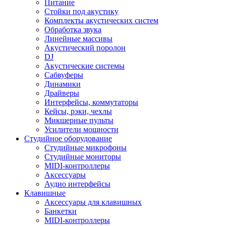
Питание
Стойки под акустику
Комплекты акустических систем
Обработка звука
Линейные массивы
Акустический поролон
DJ
Акустические системы
Сабвуферы
Динамики
Драйверы
Интерфейсы, коммутаторы
Кейсы, рэки, чехлы
Микшерные пульты
Усилители мощности
Студийное оборудование
Студийные микрофоны
Студийные мониторы
MIDI-контроллеры
Аксессуары
Аудио интерфейсы
Клавишные
Аксессуары для клавишных
Банкетки
MIDI-контроллеры