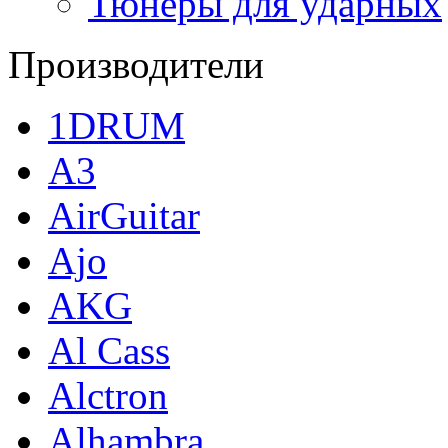
Тюнеры для ударных
Производители
1DRUM
A3
AirGuitar
Ajo
AKG
Al Cass
Alctron
Alhambra