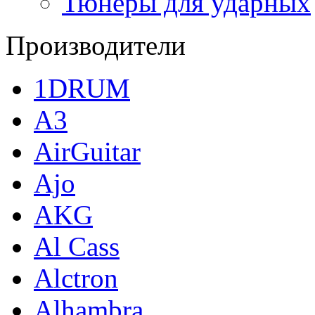
Тюнеры для ударных
Производители
1DRUM
A3
AirGuitar
Ajo
AKG
Al Cass
Alctron
Alhambra