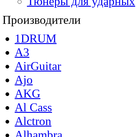
Тюнеры для ударных
Производители
1DRUM
A3
AirGuitar
Ajo
AKG
Al Cass
Alctron
Alhambra