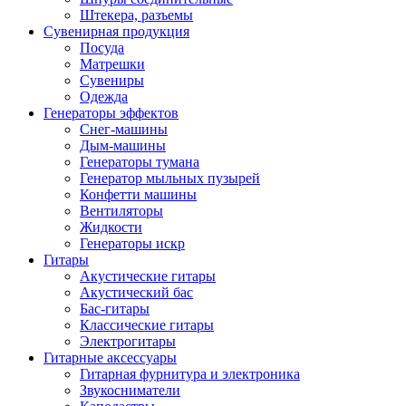
Штекера, разъемы
Сувенирная продукция
Посуда
Матрешки
Сувениры
Одежда
Генераторы эффектов
Снег-машины
Дым-машины
Генераторы тумана
Генератор мыльных пузырей
Конфетти машины
Вентиляторы
Жидкости
Генераторы искр
Гитары
Акустические гитары
Акустический бас
Бас-гитары
Классические гитары
Электрогитары
Гитарные аксессуары
Гитарная фурнитура и электроника
Звукосниматели