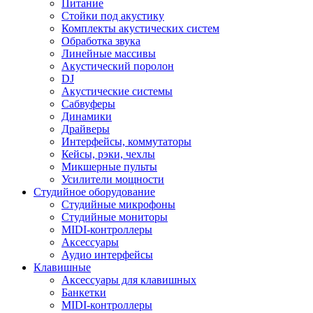
Питание
Стойки под акустику
Комплекты акустических систем
Обработка звука
Линейные массивы
Акустический поролон
DJ
Акустические системы
Сабвуферы
Динамики
Драйверы
Интерфейсы, коммутаторы
Кейсы, рэки, чехлы
Микшерные пульты
Усилители мощности
Студийное оборудование
Студийные микрофоны
Студийные мониторы
MIDI-контроллеры
Аксессуары
Аудио интерфейсы
Клавишные
Аксессуары для клавишных
Банкетки
MIDI-контроллеры