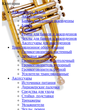
Категории
Аккордеоны, Баяны
Аккордеоны
Баяны, кнопочные аккордеоны
Баяны
Гармони
Ремни для баянов и аккордеонов
Чехлы для баянов и аккордеонов
Аксессуары для аккордеонов
Трансляционное оборудование
Громкоговоритель настенный
Звуковые колонны
Громкоговоритель потолочный
Громкоговоритель рупорный
Громкоговоритель ручной
Усилители трансляционные
Аксессуары
Источники питания
Дирижерские палочки
Средства для ухода
Стойки, подставки
Тренажеры
Увлажнители
Чехлы, ремни