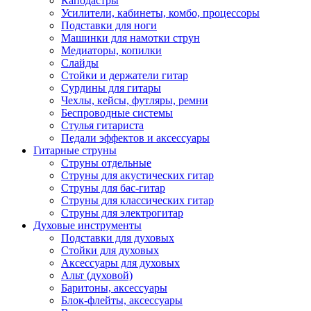
Каподастры
Усилители, кабинеты, комбо, процессоры
Подставки для ноги
Машинки для намотки струн
Медиаторы, копилки
Слайды
Стойки и держатели гитар
Сурдины для гитары
Чехлы, кейсы, футляры, ремни
Беспроводные системы
Стулья гитариста
Педали эффектов и аксессуары
Гитарные струны
Струны отдельные
Струны для акустических гитар
Струны для бас-гитар
Струны для классических гитар
Струны для электрогитар
Духовые инструменты
Подставки для духовых
Стойки для духовых
Аксессуары для духовых
Альт (духовой)
Баритоны, аксессуары
Блок-флейты, аксессуары