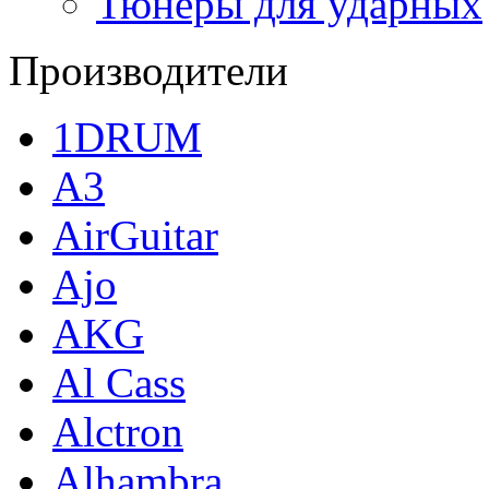
Тюнеры для ударных
Производители
1DRUM
A3
AirGuitar
Ajo
AKG
Al Cass
Alctron
Alhambra