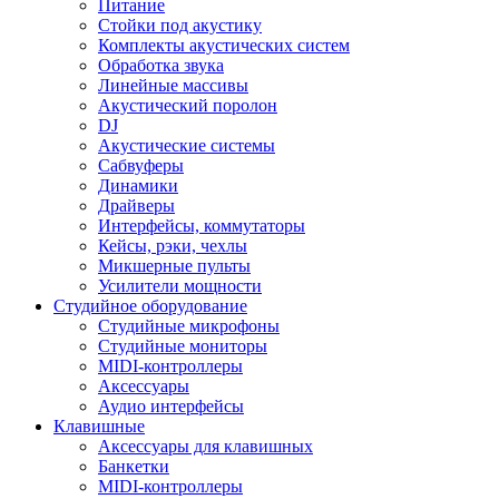
Питание
Стойки под акустику
Комплекты акустических систем
Обработка звука
Линейные массивы
Акустический поролон
DJ
Акустические системы
Сабвуферы
Динамики
Драйверы
Интерфейсы, коммутаторы
Кейсы, рэки, чехлы
Микшерные пульты
Усилители мощности
Студийное оборудование
Студийные микрофоны
Студийные мониторы
MIDI-контроллеры
Аксессуары
Аудио интерфейсы
Клавишные
Аксессуары для клавишных
Банкетки
MIDI-контроллеры