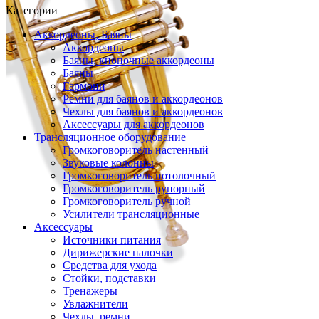
Категории
Аккордеоны, Баяны
Аккордеоны
Баяны, кнопочные аккордеоны
Баяны
Гармони
Ремни для баянов и аккордеонов
Чехлы для баянов и аккордеонов
Аксессуары для аккордеонов
Трансляционное оборудование
Громкоговоритель настенный
Звуковые колонны
Громкоговоритель потолочный
Громкоговоритель рупорный
Громкоговоритель ручной
Усилители трансляционные
Аксессуары
Источники питания
Дирижерские палочки
Средства для ухода
Стойки, подставки
Тренажеры
Увлажнители
Чехлы, ремни