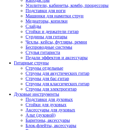
Каподастры
Усилители, кабинеты, комбо, процессоры
Подставки для ноги
Машинки для намотки струн
Медиаторы, копилки
Слайды
Стойки и держатели гитар
Сурдины для гитары
Чехлы, кейсы, футляры, ремни
Беспроводные системы
Стулья гитариста
Педали эффектов и аксессуары
Гитарные струны
Струны отдельные
Струны для акустических гитар
Струны для бас-гитар
Струны для классических гитар
Струны для электрогитар
Духовые инструменты
Подставки для духовых
Стойки для духовых
Аксессуары для духовых
Альт (духовой)
Баритоны, аксессуары
Блок-флейты, аксессуары