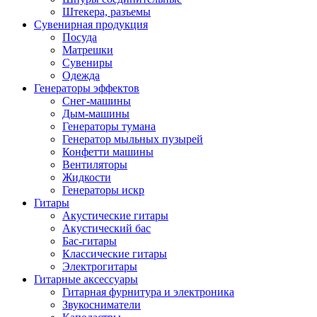
Штекера, разъемы
Сувенирная продукция
Посуда
Матрешки
Сувениры
Одежда
Генераторы эффектов
Снег-машины
Дым-машины
Генераторы тумана
Генератор мыльных пузырей
Конфетти машины
Вентиляторы
Жидкости
Генераторы искр
Гитары
Акустические гитары
Акустический бас
Бас-гитары
Классические гитары
Электрогитары
Гитарные аксессуары
Гитарная фурнитура и электроника
Звукосниматели