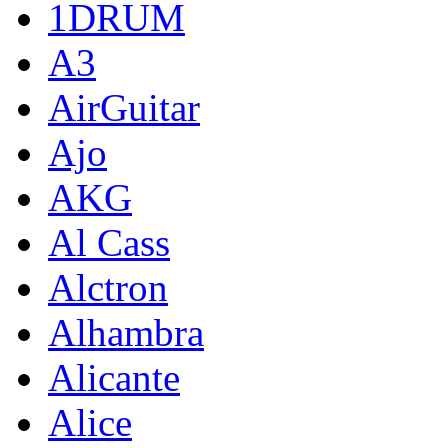
1DRUM
A3
AirGuitar
Ajo
AKG
Al Cass
Alctron
Alhambra
Alicante
Alice