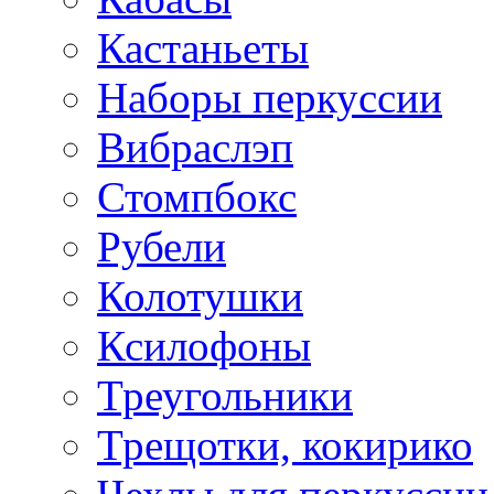
Кастаньеты
Наборы перкуссии
Вибраслэп
Стомпбокс
Рубели
Колотушки
Ксилофоны
Треугольники
Трещотки, кокирико