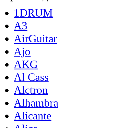
1DRUM
A3
AirGuitar
Ajo
AKG
Al Cass
Alctron
Alhambra
Alicante