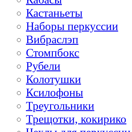
Кастаньеты
Наборы перкуссии
Вибраслэп
Стомпбокс
Рубели
Колотушки
Ксилофоны
Треугольники
Трещотки, кокирико