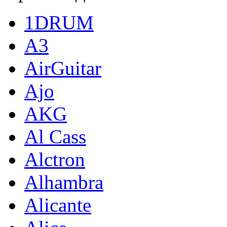
1DRUM
A3
AirGuitar
Ajo
AKG
Al Cass
Alctron
Alhambra
Alicante