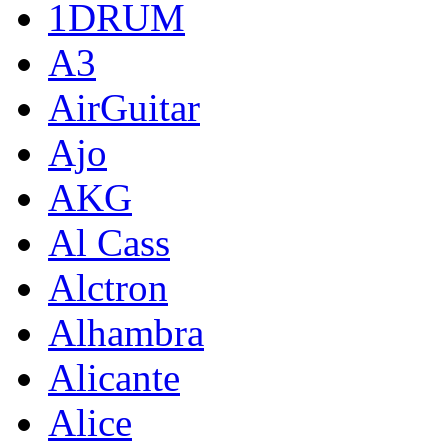
1DRUM
A3
AirGuitar
Ajo
AKG
Al Cass
Alctron
Alhambra
Alicante
Alice