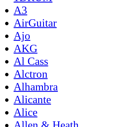
A3
AirGuitar
Ajo
AKG
Al Cass
Alctron
Alhambra
Alicante
Alice
Allen & Heath