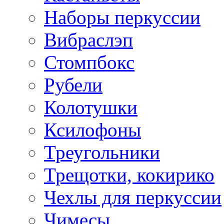
Наборы перкуссии
Вибраслэп
Стомпбокс
Рубели
Колотушки
Ксилофоны
Треугольники
Трещотки, кокирико
Чехлы для перкуссии
Чимесы