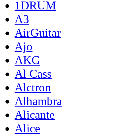
1DRUM
A3
AirGuitar
Ajo
AKG
Al Cass
Alctron
Alhambra
Alicante
Alice