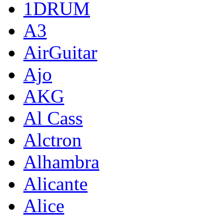
1DRUM
A3
AirGuitar
Ajo
AKG
Al Cass
Alctron
Alhambra
Alicante
Alice