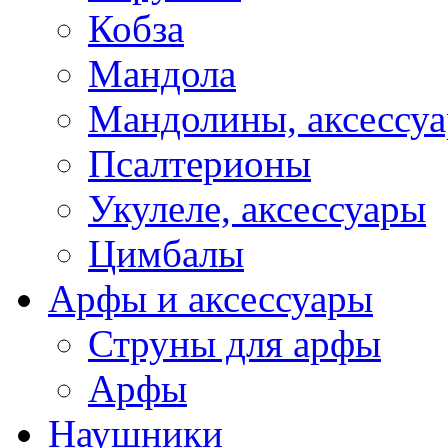
Кобза
Мандола
Мандолины, аксессу
Псалтерионы
Укулеле, аксессуары
Цимбалы
Арфы и аксессуары
Струны для арфы
Арфы
Наушники