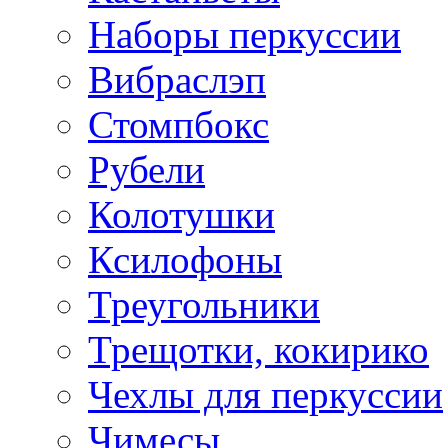
Наборы перкуссии
Вибраслэп
Стомпбокс
Рубели
Колотушки
Ксилофоны
Треугольники
Трещотки, кокирико
Чехлы для перкуссии
Чимесы