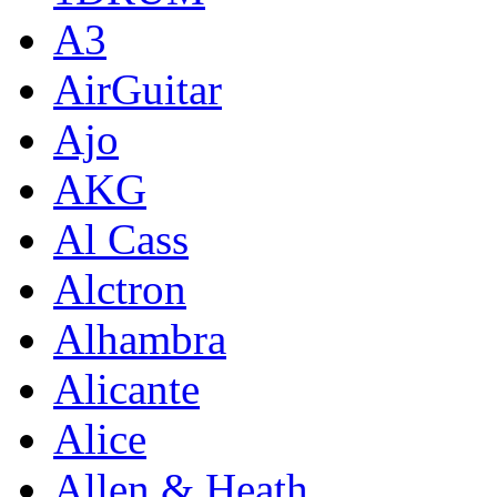
A3
AirGuitar
Ajo
AKG
Al Cass
Alctron
Alhambra
Alicante
Alice
Allen & Heath