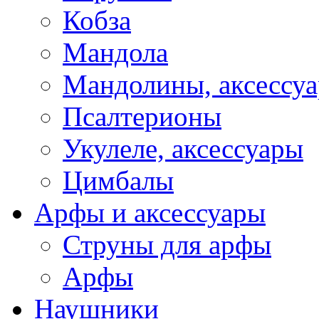
Кобза
Мандола
Мандолины, аксессу
Псалтерионы
Укулеле, аксессуары
Цимбалы
Арфы и аксессуары
Струны для арфы
Арфы
Наушники