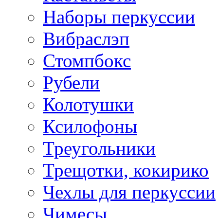
Наборы перкуссии
Вибраслэп
Стомпбокс
Рубели
Колотушки
Ксилофоны
Треугольники
Трещотки, кокирико
Чехлы для перкуссии
Чимесы