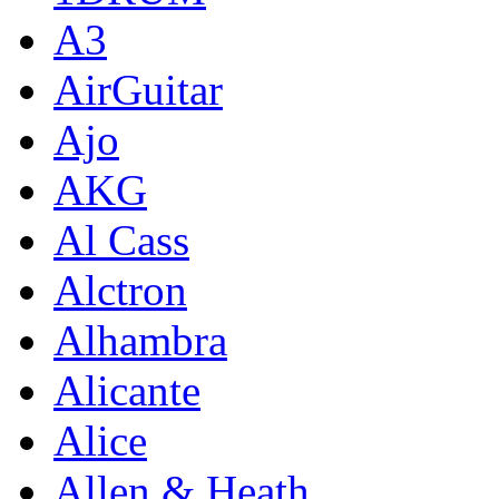
A3
AirGuitar
Ajo
AKG
Al Cass
Alctron
Alhambra
Alicante
Alice
Allen & Heath