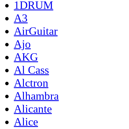
1DRUM
A3
AirGuitar
Ajo
AKG
Al Cass
Alctron
Alhambra
Alicante
Alice