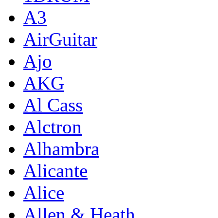
A3
AirGuitar
Ajo
AKG
Al Cass
Alctron
Alhambra
Alicante
Alice
Allen & Heath