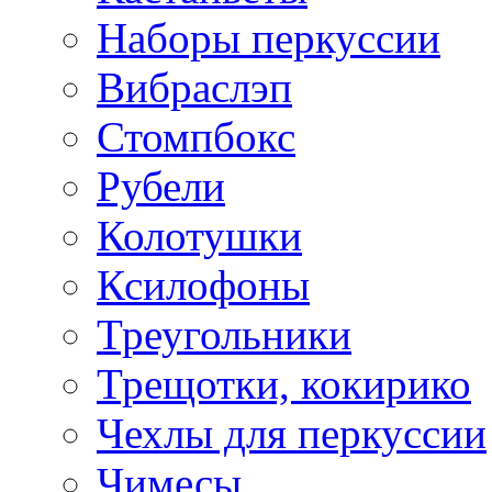
Наборы перкуссии
Вибраслэп
Стомпбокс
Рубели
Колотушки
Ксилофоны
Треугольники
Трещотки, кокирико
Чехлы для перкуссии
Чимесы