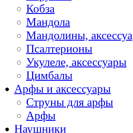
Кобза
Мандола
Мандолины, аксессу
Псалтерионы
Укулеле, аксессуары
Цимбалы
Арфы и аксессуары
Струны для арфы
Арфы
Наушники