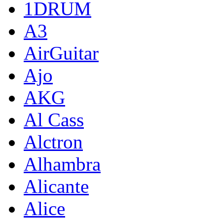
1DRUM
A3
AirGuitar
Ajo
AKG
Al Cass
Alctron
Alhambra
Alicante
Alice