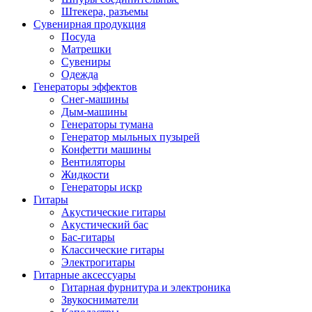
Штекера, разъемы
Сувенирная продукция
Посуда
Матрешки
Сувениры
Одежда
Генераторы эффектов
Снег-машины
Дым-машины
Генераторы тумана
Генератор мыльных пузырей
Конфетти машины
Вентиляторы
Жидкости
Генераторы искр
Гитары
Акустические гитары
Акустический бас
Бас-гитары
Классические гитары
Электрогитары
Гитарные аксессуары
Гитарная фурнитура и электроника
Звукосниматели