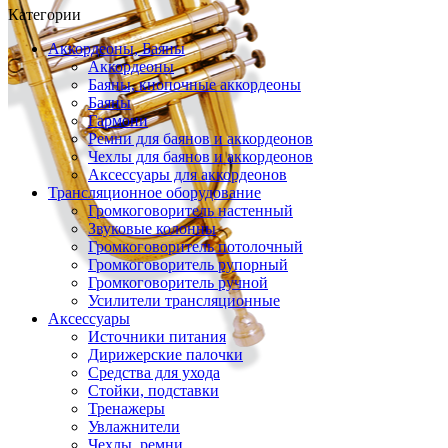
Категории
Аккордеоны, Баяны
Аккордеоны
Баяны, кнопочные аккордеоны
Баяны
Гармони
Ремни для баянов и аккордеонов
Чехлы для баянов и аккордеонов
Аксессуары для аккордеонов
Трансляционное оборудование
Громкоговоритель настенный
Звуковые колонны
Громкоговоритель потолочный
Громкоговоритель рупорный
Громкоговоритель ручной
Усилители трансляционные
Аксессуары
Источники питания
Дирижерские палочки
Средства для ухода
Стойки, подставки
Тренажеры
Увлажнители
Чехлы, ремни