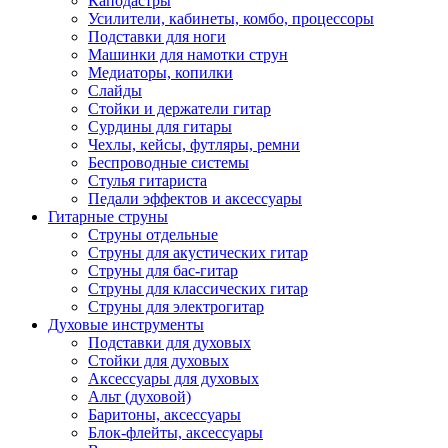
Каподастры
Усилители, кабинеты, комбо, процессоры
Подставки для ноги
Машинки для намотки струн
Медиаторы, копилки
Слайды
Стойки и держатели гитар
Сурдины для гитары
Чехлы, кейсы, футляры, ремни
Беспроводные системы
Стулья гитариста
Педали эффектов и аксессуары
Гитарные струны
Струны отдельные
Струны для акустических гитар
Струны для бас-гитар
Струны для классических гитар
Струны для электрогитар
Духовые инструменты
Подставки для духовых
Стойки для духовых
Аксессуары для духовых
Альт (духовой)
Баритоны, аксессуары
Блок-флейты, аксессуары