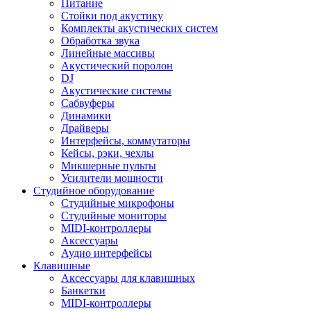
Питание
Стойки под акустику
Комплекты акустических систем
Обработка звука
Линейные массивы
Акустический поролон
DJ
Акустические системы
Сабвуферы
Динамики
Драйверы
Интерфейсы, коммутаторы
Кейсы, рэки, чехлы
Микшерные пульты
Усилители мощности
Студийное оборудование
Студийные микрофоны
Студийные мониторы
MIDI-контроллеры
Аксессуары
Аудио интерфейсы
Клавишные
Аксессуары для клавишных
Банкетки
MIDI-контроллеры