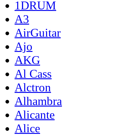
1DRUM
A3
AirGuitar
Ajo
AKG
Al Cass
Alctron
Alhambra
Alicante
Alice