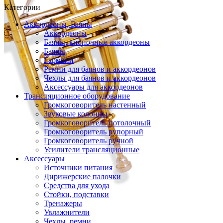
Категории
Аккордеоны, Баяны
Аккордеоны
Баяны, кнопочные аккордеоны
Баяны
Гармони
Ремни для баянов и аккордеонов
Чехлы для баянов и аккордеонов
Аксессуары для аккордеонов
Трансляционное оборудование
Громкоговоритель настенный
Звуковые колонны
Громкоговоритель потолочный
Громкоговоритель рупорный
Громкоговоритель ручной
Усилители трансляционные
Аксессуары
Источники питания
Дирижерские палочки
Средства для ухода
Стойки, подставки
Тренажеры
Увлажнители
Чехлы, ремни