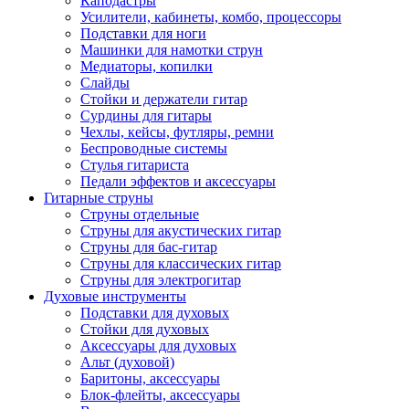
Каподастры
Усилители, кабинеты, комбо, процессоры
Подставки для ноги
Машинки для намотки струн
Медиаторы, копилки
Слайды
Стойки и держатели гитар
Сурдины для гитары
Чехлы, кейсы, футляры, ремни
Беспроводные системы
Стулья гитариста
Педали эффектов и аксессуары
Гитарные струны
Струны отдельные
Струны для акустических гитар
Струны для бас-гитар
Струны для классических гитар
Струны для электрогитар
Духовые инструменты
Подставки для духовых
Стойки для духовых
Аксессуары для духовых
Альт (духовой)
Баритоны, аксессуары
Блок-флейты, аксессуары