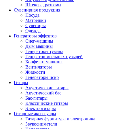
Штекера, разъемы
Сувенирная продукция
Посуда
Матрешки
Сувениры
Одежда
Генераторы эффектов
Снег-машины
Дым-машины
Генераторы тумана
Генератор мыльных пузырей
Конфетти машины
Вентиляторы
Жидкости
Генераторы искр
Гитары
Акустические гитары
Акустический бас
Бас-гитары
Классические гитары
Электрогитары
Гитарные аксессуары
Гитарная фурнитура и электроника
Звукосниматели