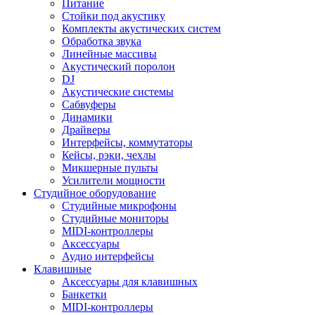
Питание
Стойки под акустику
Комплекты акустических систем
Обработка звука
Линейные массивы
Акустический поролон
DJ
Акустические системы
Сабвуферы
Динамики
Драйверы
Интерфейсы, коммутаторы
Кейсы, рэки, чехлы
Микшерные пульты
Усилители мощности
Студийное оборудование
Студийные микрофоны
Студийные мониторы
MIDI-контроллеры
Аксессуары
Аудио интерфейсы
Клавишные
Аксессуары для клавишных
Банкетки
MIDI-контроллеры