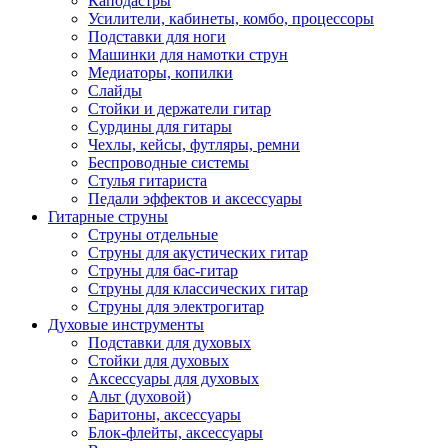
Каподастры
Усилители, кабинеты, комбо, процессоры
Подставки для ноги
Машинки для намотки струн
Медиаторы, копилки
Слайды
Стойки и держатели гитар
Сурдины для гитары
Чехлы, кейсы, футляры, ремни
Беспроводные системы
Стулья гитариста
Педали эффектов и аксессуары
Гитарные струны
Струны отдельные
Струны для акустических гитар
Струны для бас-гитар
Струны для классических гитар
Струны для электрогитар
Духовые инструменты
Подставки для духовых
Стойки для духовых
Аксессуары для духовых
Альт (духовой)
Баритоны, аксессуары
Блок-флейты, аксессуары