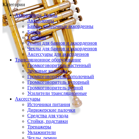
Категории
Аккордеоны, Баяны
Аккордеоны
Баяны, кнопочные аккордеоны
Баяны
Гармони
Ремни для баянов и аккордеонов
Чехлы для баянов и аккордеонов
Аксессуары для аккордеонов
Трансляционное оборудование
Громкоговоритель настенный
Звуковые колонны
Громкоговоритель потолочный
Громкоговоритель рупорный
Громкоговоритель ручной
Усилители трансляционные
Аксессуары
Источники питания
Дирижерские палочки
Средства для ухода
Стойки, подставки
Тренажеры
Увлажнители
Чехлы, ремни