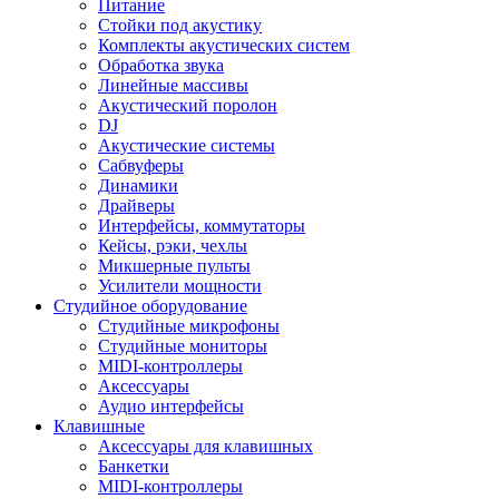
Питание
Стойки под акустику
Комплекты акустических систем
Обработка звука
Линейные массивы
Акустический поролон
DJ
Акустические системы
Сабвуферы
Динамики
Драйверы
Интерфейсы, коммутаторы
Кейсы, рэки, чехлы
Микшерные пульты
Усилители мощности
Студийное оборудование
Студийные микрофоны
Студийные мониторы
MIDI-контроллеры
Аксессуары
Аудио интерфейсы
Клавишные
Аксессуары для клавишных
Банкетки
MIDI-контроллеры