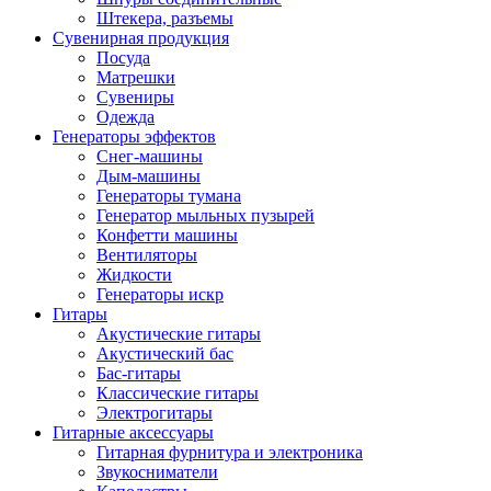
Штекера, разъемы
Сувенирная продукция
Посуда
Матрешки
Сувениры
Одежда
Генераторы эффектов
Снег-машины
Дым-машины
Генераторы тумана
Генератор мыльных пузырей
Конфетти машины
Вентиляторы
Жидкости
Генераторы искр
Гитары
Акустические гитары
Акустический бас
Бас-гитары
Классические гитары
Электрогитары
Гитарные аксессуары
Гитарная фурнитура и электроника
Звукосниматели