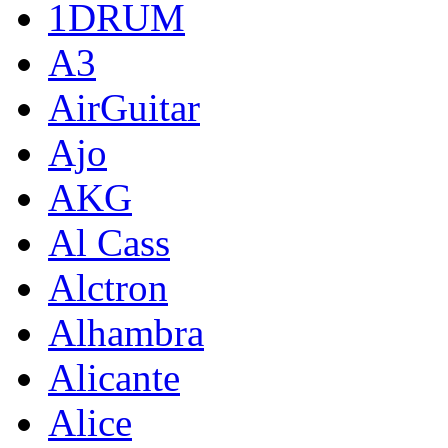
1DRUM
A3
AirGuitar
Ajo
AKG
Al Cass
Alctron
Alhambra
Alicante
Alice