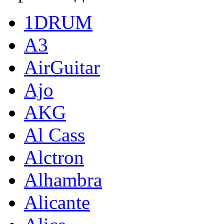
1DRUM
A3
AirGuitar
Ajo
AKG
Al Cass
Alctron
Alhambra
Alicante