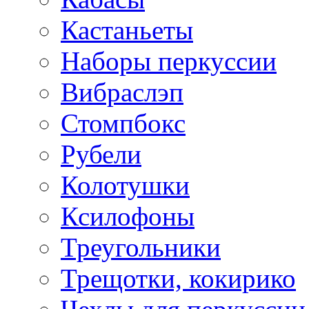
Кастаньеты
Наборы перкуссии
Вибраслэп
Стомпбокс
Рубели
Колотушки
Ксилофоны
Треугольники
Трещотки, кокирико