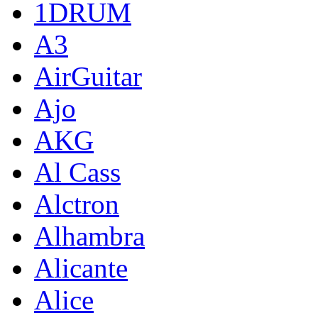
1DRUM
A3
AirGuitar
Ajo
AKG
Al Cass
Alctron
Alhambra
Alicante
Alice