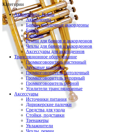
Категории
Аккордеоны, Баяны
Аккордеоны
Баяны, кнопочные аккордеоны
Баяны
Гармони
Ремни для баянов и аккордеонов
Чехлы для баянов и аккордеонов
Аксессуары для аккордеонов
Трансляционное оборудование
Громкоговоритель настенный
Звуковые колонны
Громкоговоритель потолочный
Громкоговоритель рупорный
Громкоговоритель ручной
Усилители трансляционные
Аксессуары
Источники питания
Дирижерские палочки
Средства для ухода
Стойки, подставки
Тренажеры
Увлажнители
Чехлы, ремни