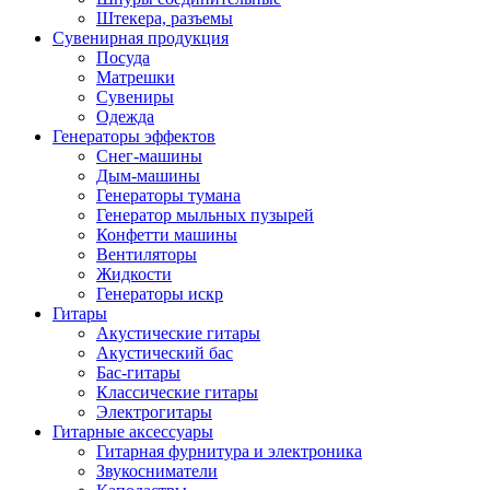
Штекера, разъемы
Сувенирная продукция
Посуда
Матрешки
Сувениры
Одежда
Генераторы эффектов
Снег-машины
Дым-машины
Генераторы тумана
Генератор мыльных пузырей
Конфетти машины
Вентиляторы
Жидкости
Генераторы искр
Гитары
Акустические гитары
Акустический бас
Бас-гитары
Классические гитары
Электрогитары
Гитарные аксессуары
Гитарная фурнитура и электроника
Звукосниматели