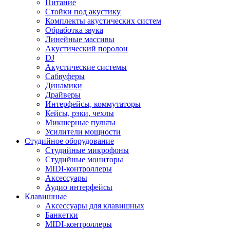
Питание
Стойки под акустику
Комплекты акустических систем
Обработка звука
Линейные массивы
Акустический поролон
DJ
Акустические системы
Сабвуферы
Динамики
Драйверы
Интерфейсы, коммутаторы
Кейсы, рэки, чехлы
Микшерные пульты
Усилители мощности
Студийное оборудование
Студийные микрофоны
Студийные мониторы
MIDI-контроллеры
Аксессуары
Аудио интерфейсы
Клавишные
Аксессуары для клавишных
Банкетки
MIDI-контроллеры