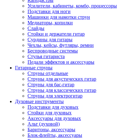
Каподастры
Усилители, кабинеты, комбо, процессоры
Подставки для ноги
Машинки для намотки струн
Медиаторы, копилки
Слайды
Стойки и держатели гитар
Сурдины для гитары
Чехлы, кейсы, футляры, ремни
Беспроводные системы
Стулья гитариста
Педали эффектов и аксессуары
Гитарные струны
Струны отдельные
Струны для акустических гитар
Струны для бас-гитар
Струны для классических гитар
Струны для электрогитар
Духовые инструменты
Подставки для духовых
Стойки для духовых
Аксессуары для духовых
Альт (духовой)
Баритоны, аксессуары
Блок-флейты, аксессуары