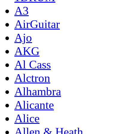
A3
AirGuitar
Ajo
AKG
Al Cass
Alctron
Alhambra
Alicante
Alice
Allen & Heath