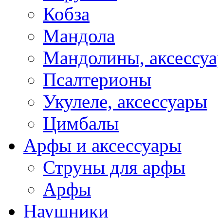
Кобза
Мандола
Мандолины, аксессу
Псалтерионы
Укулеле, аксессуары
Цимбалы
Арфы и аксессуары
Струны для арфы
Арфы
Наушники