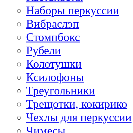
Наборы перкуссии
Вибраслэп
Стомпбокс
Рубели
Колотушки
Ксилофоны
Треугольники
Трещотки, кокирико
Чехлы для перкуссии
Чимесы