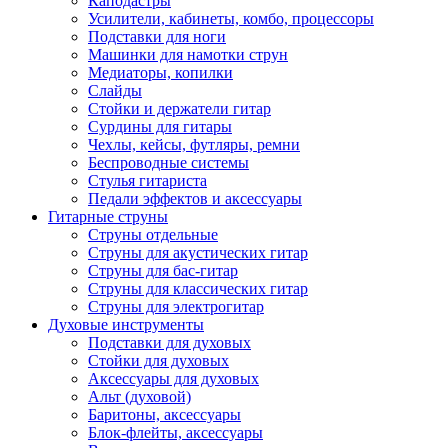
Каподастры
Усилители, кабинеты, комбо, процессоры
Подставки для ноги
Машинки для намотки струн
Медиаторы, копилки
Слайды
Стойки и держатели гитар
Сурдины для гитары
Чехлы, кейсы, футляры, ремни
Беспроводные системы
Стулья гитариста
Педали эффектов и аксессуары
Гитарные струны
Струны отдельные
Струны для акустических гитар
Струны для бас-гитар
Струны для классических гитар
Струны для электрогитар
Духовые инструменты
Подставки для духовых
Стойки для духовых
Аксессуары для духовых
Альт (духовой)
Баритоны, аксессуары
Блок-флейты, аксессуары