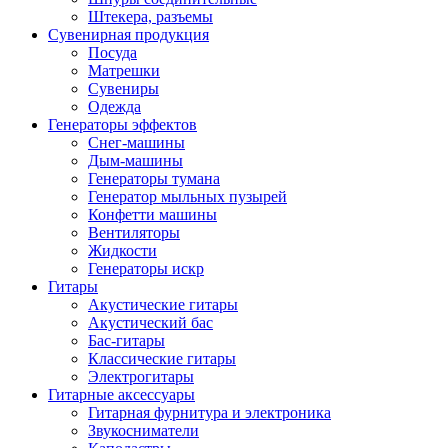
Штекера, разъемы
Сувенирная продукция
Посуда
Матрешки
Сувениры
Одежда
Генераторы эффектов
Снег-машины
Дым-машины
Генераторы тумана
Генератор мыльных пузырей
Конфетти машины
Вентиляторы
Жидкости
Генераторы искр
Гитары
Акустические гитары
Акустический бас
Бас-гитары
Классические гитары
Электрогитары
Гитарные аксессуары
Гитарная фурнитура и электроника
Звукосниматели