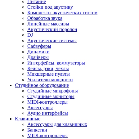
Питание
Стойки под акустику
Комплекты акустических систем
Обработка звука
Линейные массивы
Акустический поролон
DJ
Акустические системы
Сабвуферы
Динамики
Драйверы
Интерфейсы, коммутаторы
Кейсы, рэки, чехлы
Микшерные пульты
Усилители мощности
Студийное оборудование
Студийные микрофоны
Студийные мониторы
MIDI-контроллеры
Аксессуары
Аудио интерфейсы
Клавишные
Аксессуары для клавишных
Банкетки
MIDI-контроллеры