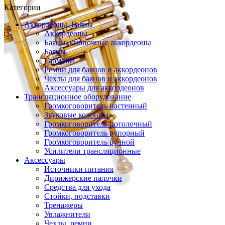
Категории
Аккордеоны, Баяны
Аккордеоны
Баяны, кнопочные аккордеоны
Баяны
Гармони
Ремни для баянов и аккордеонов
Чехлы для баянов и аккордеонов
Аксессуары для аккордеонов
Трансляционное оборудование
Громкоговоритель настенный
Звуковые колонны
Громкоговоритель потолочный
Громкоговоритель рупорный
Громкоговоритель ручной
Усилители трансляционные
Аксессуары
Источники питания
Дирижерские палочки
Средства для ухода
Стойки, подставки
Тренажеры
Увлажнители
Чехлы, ремни