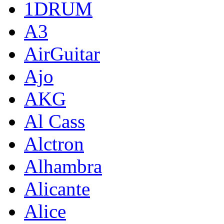
1DRUM
A3
AirGuitar
Ajo
AKG
Al Cass
Alctron
Alhambra
Alicante
Alice